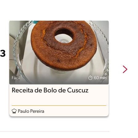
Fácil
60 min
Fá
Receita de Bolo de Cuscuz
B
Paulo Pereira