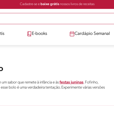
Cadastre-se e
baixe grátis
nossos livros de receitas
tis
E-books
Cardápio Semanal
o
om um sabor que remete à infância e às
festas juninas
. Fofinho,
esse bolo é uma verdadeira tentação. Experimente várias versões