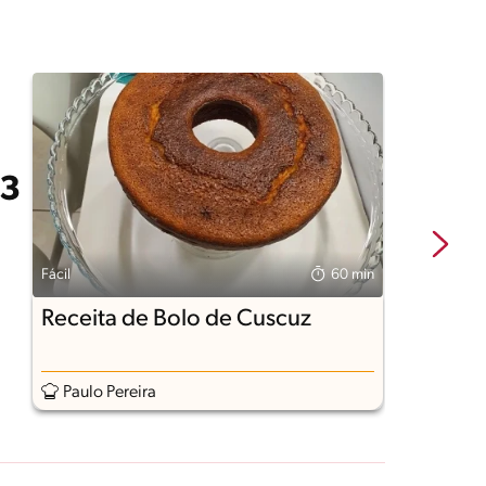
Fácil
60 min
Fá
Receita de Bolo de Cuscuz
B
Paulo Pereira