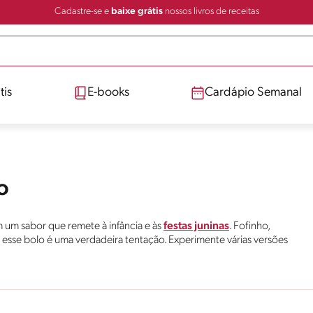
Cadastre-se e
baixe grátis
nossos livros de receitas
tis
E-books
Cardápio Semanal
o
om um sabor que remete à infância e às
festas juninas
. Fofinho,
esse bolo é uma verdadeira tentação. Experimente várias versões