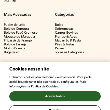
Sitemap
Mais Acessadas
Categorias
Pudim de Leite
Bolos
Bolo de Cenoura
Sobremesas
Bolo de Fubá Cremoso
Carnes Bovinas​
Mousse de Maracujá
Frango & Aves​
Fricassê de Frango
Macarrão & Pasta​
Bolo de Laranja
Pães & Tortas​
Molho Branco
Peixes
Brigadeiro
Todas as Categorias
Cookies nesse site
Utilizamos cookies para melhorar sua experiência. Você pode
aceitá-los, rejeitar os não essenciais ou configurá-los. Mais
informações na
Política de Cookies.
Aceitar todos
©2022, Nestlé. Marcas registradas por Societé des Produits Nestlé,
S.A. Vevey (Suiza)