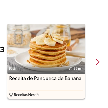
Fácil
35 min
Fá
Receita de Panqueca de Banana
P
Receitas Nestlé