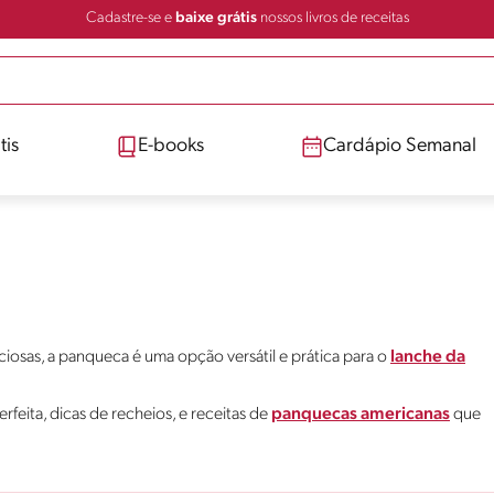
Cadastre-se e
baixe grátis
nossos livros de receitas
tis
E-books
Cardápio Semanal
iciosas, a panqueca é uma opção versátil e prática para o
lanche da
rfeita, dicas de recheios, e receitas de
panquecas americanas
que