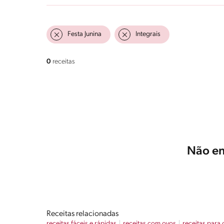
Festa Junina
Integrais
0
receitas
Não en
Receitas relacionadas
receitas fáceis e rápidas
receitas com ovos
receitas para 