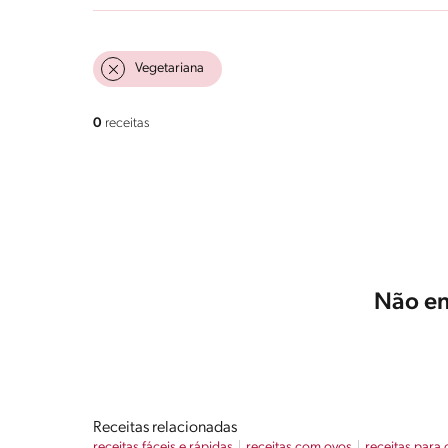
Vegetariana
0
receitas
Não en
Receitas relacionadas
receitas fáceis e rápidas
receitas com ovos
receitas para 