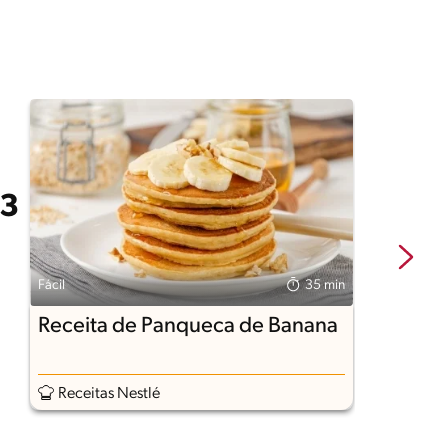
Fácil
35 min
Fá
Receita de Panqueca de Banana
P
Receitas Nestlé