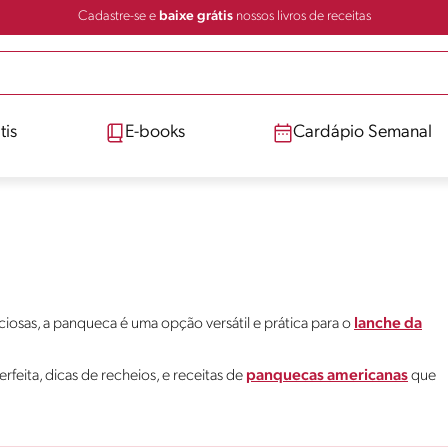
Cadastre-se e
baixe grátis
nossos livros de receitas
tis
E-books
Cardápio Semanal
iciosas, a panqueca é uma opção versátil e prática para o
lanche da
rfeita, dicas de recheios, e receitas de
panquecas americanas
que