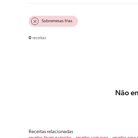
Sobremesas frias
0
receitas
Não en
Receitas relacionadas
receitas fáceis e rápidas
receitas com ovos
receitas para 