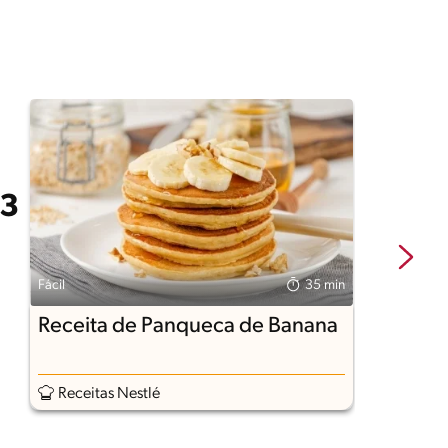
Fácil
35 min
Fá
Receita de Panqueca de Banana
P
Receitas Nestlé