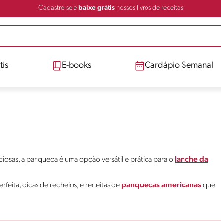
Cadastre-se e
baixe grátis
nossos livros de receitas
tis
E-books
Cardápio Semanal
iciosas, a panqueca é uma opção versátil e prática para o
lanche da
rfeita, dicas de recheios, e receitas de
panquecas americanas
que