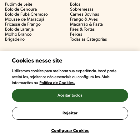
Pudim de Leite
Bolos
Bolo de Cenoura
Sobremesas
Bolo de Fubá Cremoso
Carnes Bovinas​
Mousse de Maracujá
Frango & Aves​
Fricassê de Frango
Macarrão & Pasta​
Bolo de Laranja
Pães & Tortas​
Molho Branco
Peixes
Brigadeiro
Todas as Categorias
Cookies nesse site
Utilizamos cookies para melhorar sua experiência. Você pode
aceitá-los, rejeitar os não essenciais ou configurá-los. Mais
informações na
Política de Cookies.
Aceitar todos
©2022, Nestlé. Marcas registradas por Societé des Produits Nestlé,
S.A. Vevey (Suiza)
Rejeitar
Termos e Condições
Política de Privacidade
Configurações de Cookies
Configurar Cookies