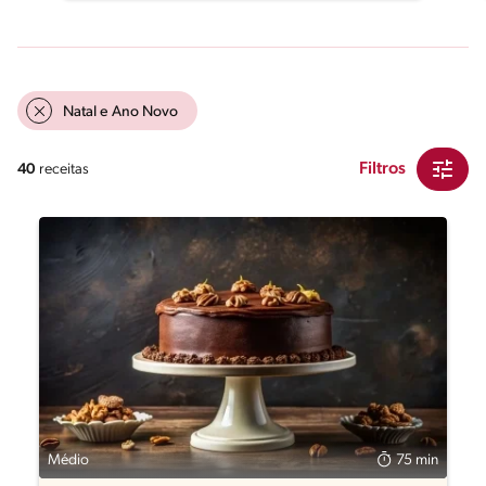
Natal e Ano Novo
Filtros
40
receitas
Médio
75 min