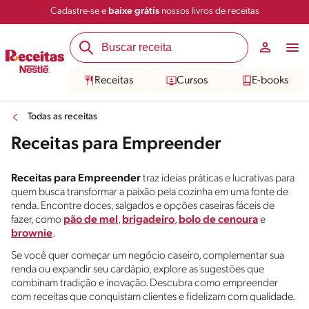
Cadastre-se e
baixe grátis
nossos livros de receitas
Receitas
Cursos
E-books
Todas as receitas
Receitas para Empreender
Receitas para Empreender
traz ideias práticas e lucrativas para
quem busca transformar a paixão pela cozinha em uma fonte de
renda. Encontre doces, salgados e opções caseiras fáceis de
fazer, como
pão de mel
,
brigadeiro
,
bolo de cenoura
e
brownie
.
Se você quer começar um negócio caseiro, complementar sua
renda ou expandir seu cardápio, explore as sugestões que
combinam tradição e inovação. Descubra como empreender
com receitas que conquistam clientes e fidelizam com qualidade.