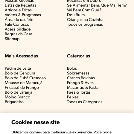
Nossas Receitas
Receitas em Dobro
Listas de Receitas​
Se Alimentar Bem, Que Mal Tem?​
Artigos e Dicas​
Vai Bem Com Quê?​
Vídeos & Programas​
Deu Ruim​
Área do usuário
Crianças na Cozinha​
Fale Conosco
Todos os programas
Acessibilidade
Regras da Casa
Sitemap
Mais Acessadas
Categorias
Pudim de Leite
Bolos
Bolo de Cenoura
Sobremesas
Bolo de Fubá Cremoso
Carnes Bovinas​
Mousse de Maracujá
Frango & Aves​
Fricassê de Frango
Macarrão & Pasta​
Bolo de Laranja
Pães & Tortas​
Molho Branco
Peixes
Brigadeiro
Todas as Categorias
Cookies nesse site
Utilizamos cookies para melhorar sua experiência. Você pode