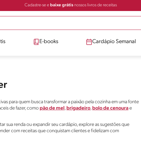
Cadastre-se e
baixe grátis
nossos livros de receitas
tis
E-books
Cardápio Semanal
er
rativas para quem busca transformar a paixão pela cozinha em uma fonte
áceis de fazer, como
pão de mel
,
brigadeiro
,
bolo de cenoura
e
r sua renda ou expandir seu cardápio, explore as sugestões que
der com receitas que conquistam clientes e fidelizam com