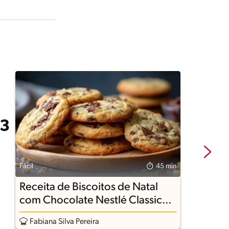
Fácil
45 min
Fá
Receita de Biscoitos de Natal
R
com Chocolate Nestlé Classic
Ao Leite
Fabiana Silva Pereira