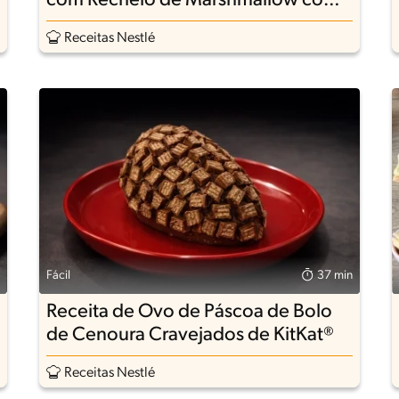
com Recheio de Marshmallow com
Garoto®
Receitas Nestlé
Fácil
37 min
Receita de Ovo de Páscoa de Bolo
de Cenoura Cravejados de KitKat®
Receitas Nestlé