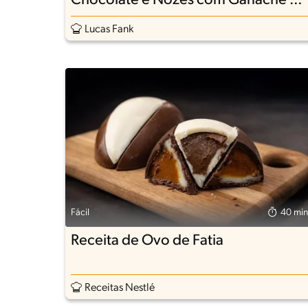
Chocolate e Nozes com Ganache de
Leite Condensado Moça
Lucas Fank
Fácil
40 min
Receita de Ovo de Fatia
Receitas Nestlé