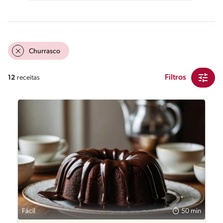
Churrasco
Filtros
12
receitas
Fácil
50 min