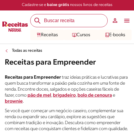
Cadastre-se e
baixe grátis
nossos livros de receitas
Receitas
Cursos
E-books
Todas as receitas
Receitas para Empreender
Receitas para Empreender
traz ideias práticas e lucrativas para
quem busca transformar a paixão pela cozinha em uma fonte de
renda. Encontre doces, salgados e opções caseiras fáceis de
fazer, como
pão de mel
,
brigadeiro
,
bolo de cenoura
e
brownie
.
Se você quer começar um negócio caseiro, complementar sua
renda ou expandir seu cardápio, explore as sugestões que
combinam tradição e inovação. Descubra como empreender
com receitas que conquistam clientes e fidelizam com qualidade.