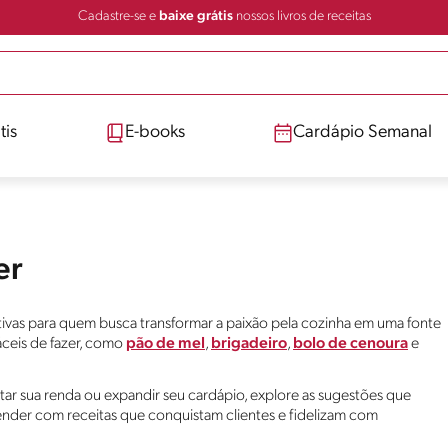
Cadastre-se e
baixe grátis
nossos livros de receitas
tis
E-books
Cardápio Semanal
er
rativas para quem busca transformar a paixão pela cozinha em uma fonte
áceis de fazer, como
pão de mel
,
brigadeiro
,
bolo de cenoura
e
r sua renda ou expandir seu cardápio, explore as sugestões que
der com receitas que conquistam clientes e fidelizam com