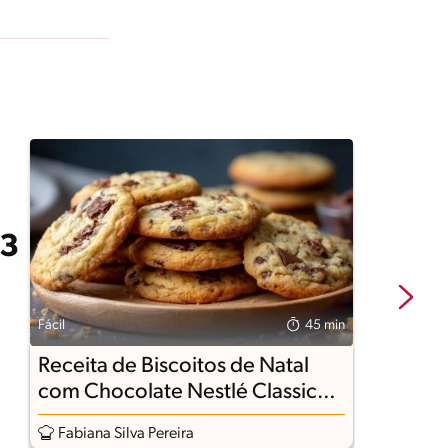
Fácil
45 min
Fá
Receita de Biscoitos de Natal
R
com Chocolate Nestlé Classic
Ao Leite
Fabiana Silva Pereira