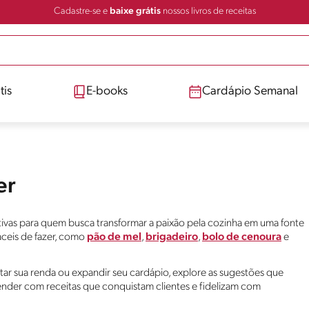
Cadastre-se e
baixe grátis
nossos livros de receitas
tis
E-books
Cardápio Semanal
er
rativas para quem busca transformar a paixão pela cozinha em uma fonte
áceis de fazer, como
pão de mel
,
brigadeiro
,
bolo de cenoura
e
r sua renda ou expandir seu cardápio, explore as sugestões que
der com receitas que conquistam clientes e fidelizam com