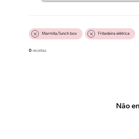
Marmita/lunch box
Fritadeira elétrica
0
receitas
Não en