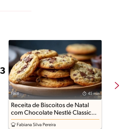
Fácil
45 min
Fá
Receita de Biscoitos de Natal
R
com Chocolate Nestlé Classic
Ao Leite
Fabiana Silva Pereira