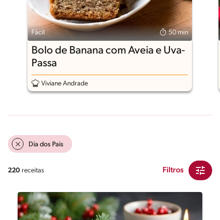
Fácil
50 min
Bolo de Banana com Aveia e Uva-
Passa
Viviane Andrade
Dia dos Pais
Filtros
220
receitas