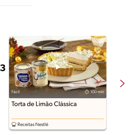
Fácil
100 min
Fá
Torta de Limão Clássica
B
F
Receitas Nestlé