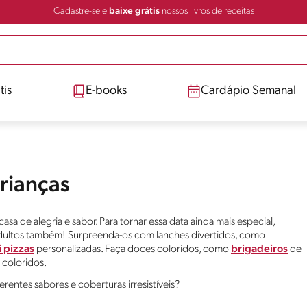
Cadastre-se e
baixe grátis
nossos livros de receitas
tis
E-books
Cardápio Semanal
Crianças
sa de alegria e sabor. Para tornar essa data ainda mais especial,
adultos também! Surpreenda-os com lanches divertidos, como
 pizzas
personalizadas. Faça doces coloridos, como
brigadeiros
de
coloridos.
erentes sabores e coberturas irresistíveis?