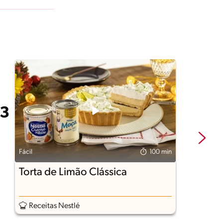
Fácil
100 min
Fá
Torta de Limão Clássica
B
F
Receitas Nestlé