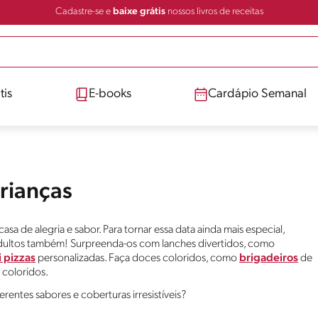
Cadastre-se e
baixe grátis
nossos livros de receitas
tis
E-books
Cardápio Semanal
Crianças
sa de alegria e sabor. Para tornar essa data ainda mais especial,
adultos também! Surpreenda-os com lanches divertidos, como
 pizzas
personalizadas. Faça doces coloridos, como
brigadeiros
de
coloridos.
erentes sabores e coberturas irresistíveis?