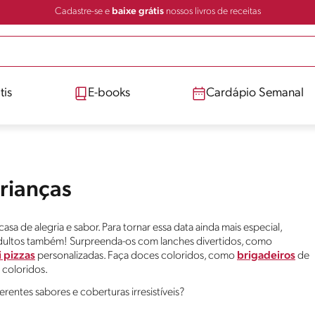
Cadastre-se e
baixe grátis
nossos livros de receitas
tis
E-books
Cardápio Semanal
Crianças
sa de alegria e sabor. Para tornar essa data ainda mais especial,
adultos também! Surpreenda-os com lanches divertidos, como
 pizzas
personalizadas. Faça doces coloridos, como
brigadeiros
de
coloridos.
erentes sabores e coberturas irresistíveis?