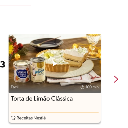
Fácil
100 min
Fá
Torta de Limão Clássica
B
F
Receitas Nestlé