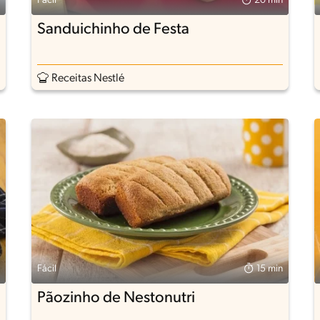
Fácil
20 min
Sanduichinho de Festa
Receitas Nestlé
Fácil
15 min
Pãozinho de Nestonutri