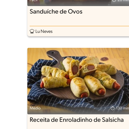
Fácil
20 min
Sanduíche de Ovos
Lu Neves
Médio
130 min
Receita de Enroladinho de Salsicha