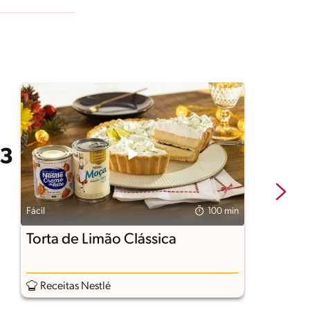
Fácil
100 min
Fá
Torta de Limão Clássica
B
F
Receitas Nestlé