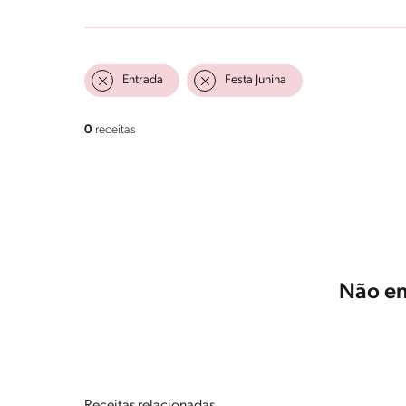
Entrada
Festa Junina
0
receitas
Não en