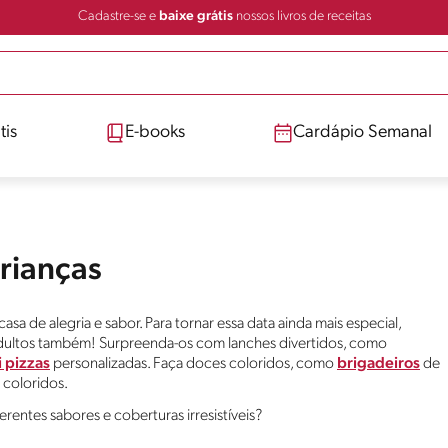
Cadastre-se e
baixe grátis
nossos livros de receitas
tis
E-books
Cardápio Semanal
Crianças
sa de alegria e sabor. Para tornar essa data ainda mais especial,
adultos também! Surpreenda-os com lanches divertidos, como
 pizzas
personalizadas. Faça doces coloridos, como
brigadeiros
de
coloridos.
erentes sabores e coberturas irresistíveis?