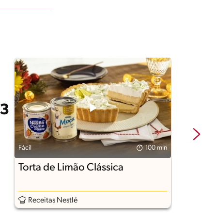
Fácil
100 min
Fá
Torta de Limão Clássica
B
F
Receitas Nestlé