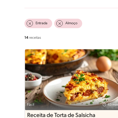
Entrada
Almoço
14
receitas
Fácil
45 min
Receita de Torta de Salsicha