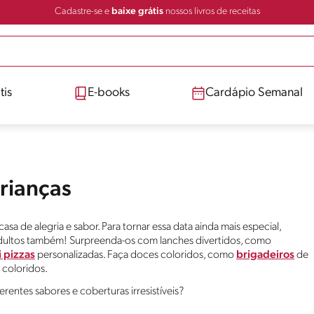
Cadastre-se e
baixe grátis
nossos livros de receitas
tis
E-books
Cardápio Semanal
Crianças
sa de alegria e sabor. Para tornar essa data ainda mais especial,
adultos também! Surpreenda-os com lanches divertidos, como
 pizzas
personalizadas. Faça doces coloridos, como
brigadeiros
de
coloridos.
erentes sabores e coberturas irresistíveis?