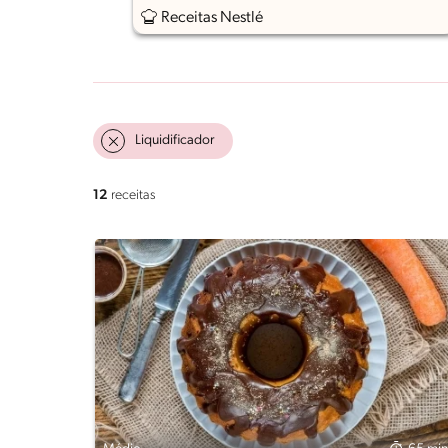
Receitas Nestlé
Liquidificador
12
receitas