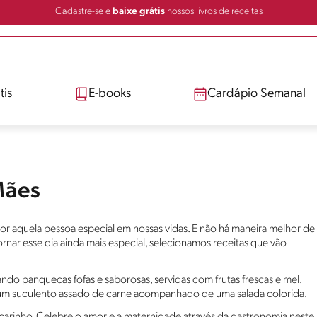
Cadastre-se e
baixe grátis
nossos livros de receitas
tis
E-books
Cardápio Semanal
Mães
r aquela pessoa especial em nossas vidas. E não há maneira melhor de
tornar esse dia ainda mais especial, selecionamos receitas que vão
ndo panquecas fofas e saborosas, servidas com frutas frescas e mel.
um suculento assado de carne acompanhado de uma salada colorida.