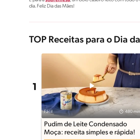
E para a
sobremesa
, um bolo caseiro feito com todo o
dia. Feliz Dia das Mães!
TOP Receitas para o Dia d
Fácil
480 min
Pudim de Leite Condensado
Moça: receita simples e rápida!