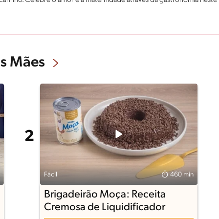
 carinho. Celebre o amor e a maternidade através da gastronomia neste
as Mães
Fácil
460 min
Brigadeirão Moça: Receita
Cremosa de Liquidificador