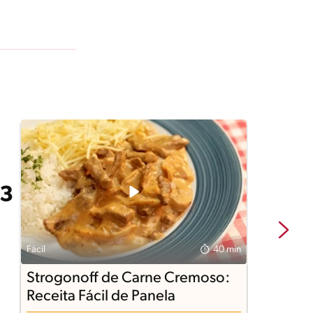
Fácil
40 min
Fá
Strogonoff de Carne Cremoso:
T
Receita Fácil de Panela