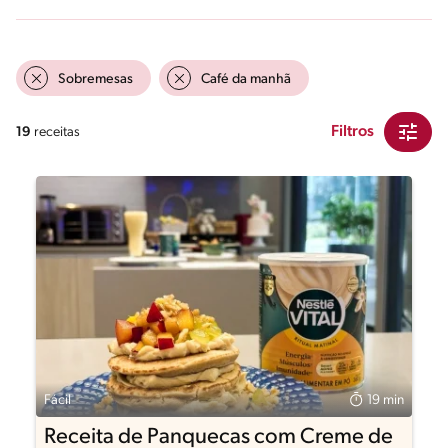
Sobremesas
Café da manhã
Filtros
19
receitas
Fácil
19 min
Receita de Panquecas com Creme de