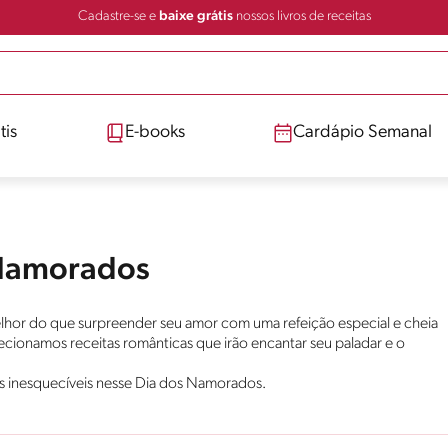
Cadastre-se e
baixe grátis
nossos livros de receitas
tis
E-books
Cardápio Semanal
 Namorados
lhor do que surpreender seu amor com uma refeição especial e cheia
lecionamos receitas românticas que irão encantar seu paladar e o
s inesquecíveis nesse Dia dos Namorados.