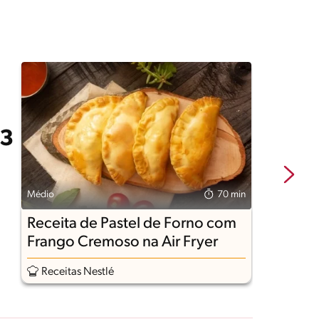
Médio
70 min
Fá
Receita de Pastel de Forno com
R
Frango Cremoso na Air Fryer
n
Receitas Nestlé