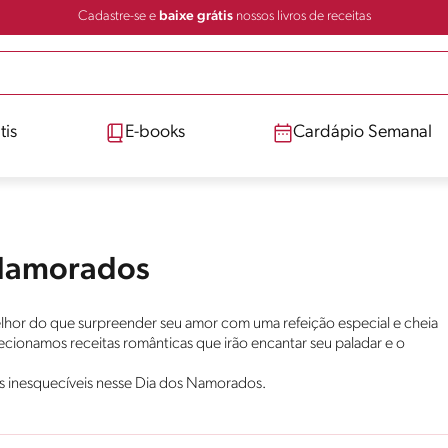
Cadastre-se e
baixe grátis
nossos livros de receitas
tis
E-books
Cardápio Semanal
 Namorados
lhor do que surpreender seu amor com uma refeição especial e cheia
lecionamos receitas românticas que irão encantar seu paladar e o
s inesquecíveis nesse Dia dos Namorados.