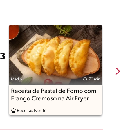
Médio
70 min
Fá
Receita de Pastel de Forno com
R
Frango Cremoso na Air Fryer
n
Receitas Nestlé