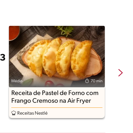
Médio
70 min
Fá
Receita de Pastel de Forno com
R
Frango Cremoso na Air Fryer
n
Receitas Nestlé