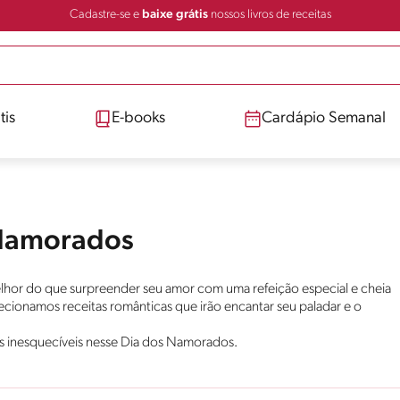
Cadastre-se e
baixe grátis
nossos livros de receitas
tis
E-books
Cardápio Semanal
 Namorados
lhor do que surpreender seu amor com uma refeição especial e cheia
lecionamos receitas românticas que irão encantar seu paladar e o
s inesquecíveis nesse Dia dos Namorados.