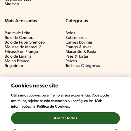
Sitemap
Mais Acessadas
Categorias
Pudim de Leite
Bolos
Bolo de Cenoura
Sobremesas
Bolo de Fubá Cremoso
Carnes Bovinas​
Mousse de Maracujá
Frango & Aves​
Fricassê de Frango
Macarrão & Pasta​
Bolo de Laranja
Pães & Tortas​
Molho Branco
Peixes
Brigadeiro
Todas as Categorias
Cookies nesse site
Utilizamos cookies para melhorar sua experiência. Você pode
aceitá-los, rejeitar os não essenciais ou configurá-los. Mais
informações na
Política de Cookies.
Aceitar todos
©2022, Nestlé. Marcas registradas por Societé des Produits Nestlé,