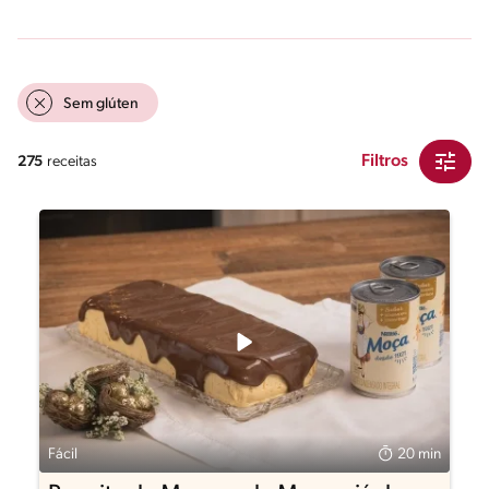
Sem glúten
Filtros
275
receitas
Fácil
20 min