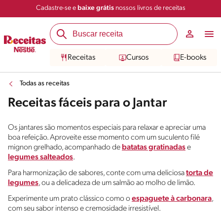
Cadastre-se e
baixe grátis
nossos livros de receitas
Receitas
Cursos
E-books
Todas as receitas
Receitas fáceis para o Jantar
Os jantares são momentos especiais para relaxar e apreciar uma
boa refeição. Aproveite esse momento com um suculento filé
mignon grelhado, acompanhado de
batatas gratinadas
e
legumes salteados
.
Para harmonização de sabores, conte com uma deliciosa
torta de
legumes
, ou a delicadeza de um salmão ao molho de limão.
Experimente um prato clássico como o
espaguete à carbonara
,
com seu sabor intenso e cremosidade irresistível.