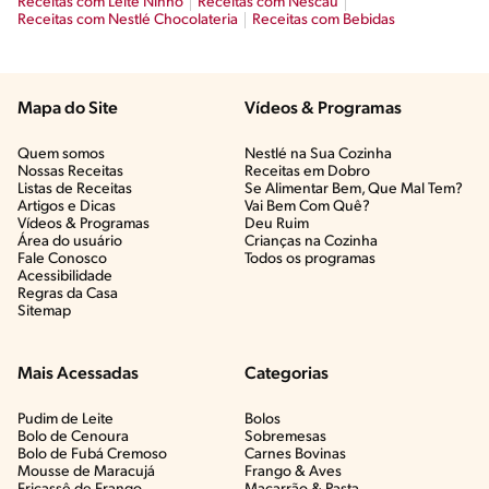
Receitas com Leite Ninho
Receitas com Nescau
Receitas com Nestlé Chocolateria
Receitas com Bebidas
Mapa do Site
Vídeos & Programas​
Quem somos
Nestlé na Sua Cozinha
Nossas Receitas
Receitas em Dobro
Listas de Receitas​
Se Alimentar Bem, Que Mal Tem?​
Artigos e Dicas​
Vai Bem Com Quê?​
Vídeos & Programas​
Deu Ruim​
Área do usuário
Crianças na Cozinha​
Fale Conosco
Todos os programas
Acessibilidade
Regras da Casa
Sitemap
Mais Acessadas
Categorias
Pudim de Leite
Bolos
Bolo de Cenoura
Sobremesas
Bolo de Fubá Cremoso
Carnes Bovinas​
Mousse de Maracujá
Frango & Aves​