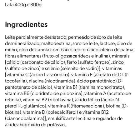
Lata 400g e 800g
Ingredientes
Leite parcialmente desnatado, permeado de soro de leite
desmineralizado, maltodextrina, soro de leite, lactose, óleo de
milho, óleo de canola com baixo teor erúcico, oleína de palma,
fibras alimentares (fruto-oligossacarídeos e inulina), minerais
[cálcio (carbonato de cálcio), ferro (sulfato ferroso), zinco
(sulfato de zinco) e selênio (selenito de sódio)], vitaminas
[vitamina C (ácido L-ascórbico), vitamina E (acetato de DL-α-
tocoferila), niacina (nicotinamida), ácido pantotênico (D-
pantotenato de cálcio), vitamina B1 (tiamina mononitrato),
vitamina B6 (cloridrato de piridoxina), vitamina A (acetato de
retinila), vitamina B2 (riboflavina), ácido fólico (ácido N-
pteroil-L-glutâmico), vitamina K (fitomenadiona), biotina (D-
biotina), vitamina D (colecalciferol) e vitamina B12
(cianocobalamina)], emulsificante lecitina e regulador de
acidez hidróxido de potássio.