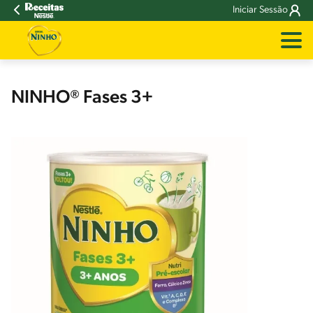
Iniciar Sessão
NINHO® Fases 3+