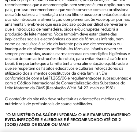
apoiar o preparo para o início e a manutenção da lactação. Também
reconhecemos que a amamentação nem sempre é uma opção para os
pais, por isso recomendamos que você converse com seu profissional
de saúde sobre a alimentação do seu filho e busque orientações sobre
quando introduzir a alimentação complementar. Se você optar por não
amamentar, lembre-se que essa decisão pode ser difícil de reverter e
que a introdução de mamadeira, bicos e/ou chupetas reduzirá a
produção de leite materno. Você também deve estar ciente das
implicações sociais e econômicas do uso de fórmulas infantis, bem
como os prejuízos à saúde do lactente pelo uso desnecessário ou
inadequado de alimentos artificiais. As fórmulas infantis devem ser
sempre preparadas, usadas e armazenadas em condições higiênicas e
de acordo com as instruções do rótulo, para evitar riscos à saúde do
bebê. É importante que a família tenha uma alimentação equilibrada e
que se respeitem os hábitos educativos e culturais reforçadores da
utilização dos alimentos constitutivos da dieta familiar. Em
conformidade com a Lei 11.265/06 e regulamentações subsequentes; e
com o Código Internacional de Comercialização dos Substitutos do
Leite Materno da OMS (Resolução WHA 34:22, maio de 1981).
O conteúdo do site não deve substituir as orientações médicas e/ou
nutricionais de profissionais de saúde habilitados.
"O MINISTÉRIO DA SAÚDE INFORMA: O ALEITAMENTO MATERNO
EVITA INFECÇÕES E ALERGIAS E É RECOMENDADO ATÉ OS 2
(DOIS) ANOS DE IDADE OU MAIS"