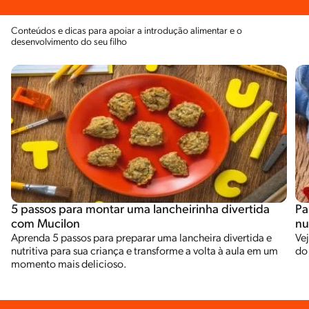
Conteúdos e dicas para apoiar a introdução alimentar e o
desenvolvimento do seu filho
5 passos para montar uma lancheirinha divertida
Pa
com Mucilon
nu
Aprenda 5 passos para preparar uma lancheira divertida e
Vej
nutritiva para sua criança e transforme a volta à aula em um
do
momento mais delicioso.