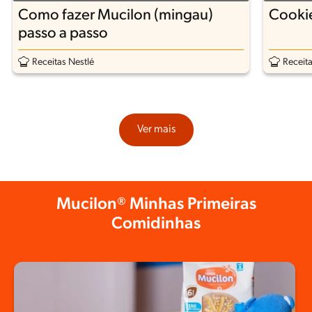
Como fazer Mucilon (mingau)
Cooki
passo a passo
Receitas Nestlé
Receita
Ver mais
Mucilon® Minhas Primeiras
Comidinhas