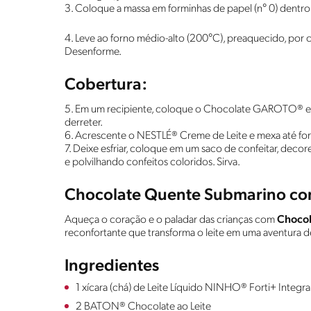
3. Coloque a massa em forminhas de papel (n° 0) dentr
4. Leve ao forno médio-alto (200°C), preaquecido, por 
Desenforme.
Cobertura:
5. Em um recipiente, coloque o Chocolate GAROTO® e 
derreter.
6. Acrescente o NESTLÉ® Creme de Leite e mexa até 
7. Deixe esfriar, coloque em um saco de confeitar, de
e polvilhando confeitos coloridos. Sirva.
Chocolate Quente Submarino c
Aqueça o coração e o paladar das crianças com
Chocol
reconfortante que transforma o leite em uma aventura
Ingredientes
1 xícara (chá) de Leite Líquido NINHO® Forti+ Integra
2 BATON® Chocolate ao Leite