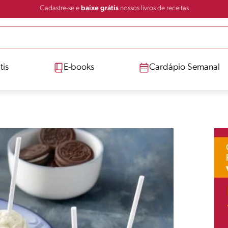
Cadastre-se e
baixe grátis
nossos livros de receitas
tis
E-books
Cardápio Semanal