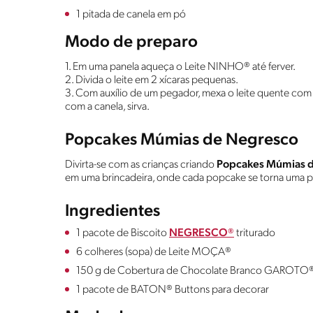
1 pitada de canela em pó
Modo de preparo
1. Em uma panela aqueça o Leite NINHO® até ferver.
2. Divida o leite em 2 xícaras pequenas.
3. Com auxílio de um pegador, mexa o leite quente com
com a canela, sirva.
Popcakes Múmias de Negresco
Divirta-se com as crianças criando
Popcakes Múmias 
em uma brincadeira, onde cada popcake se torna uma p
Ingredientes
1 pacote de Biscoito
NEGRESCO®
triturado
6 colheres (sopa) de Leite MOÇA®
150 g de Cobertura de Chocolate Branco GAROTO®
1 pacote de BATON® Buttons para decorar