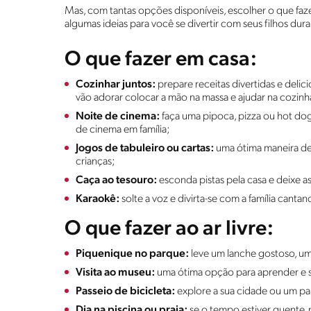
Mas, com tantas opções disponíveis, escolher o que faz
algumas ideias para você se divertir com seus filhos dur
O que fazer em casa:
Cozinhar juntos:
prepare receitas divertidas e delic
vão adorar colocar a mão na massa e ajudar na cozinh
Noite de cinema:
faça uma pipoca, pizza ou hot dog
de cinema em família;
Jogos de tabuleiro ou cartas:
uma ótima maneira de 
crianças;
Caça ao tesouro:
esconda pistas pela casa e deixe 
Karaokê:
solte a voz e divirta-se com a família cantan
O que fazer ao ar livre:
Piquenique no parque:
leve um lanche gostoso, uma 
Visita ao museu:
uma ótima opção para aprender e 
Passeio de bicicleta:
explore a sua cidade ou um pa
Dia na piscina ou praia:
se o tempo estiver quente, 