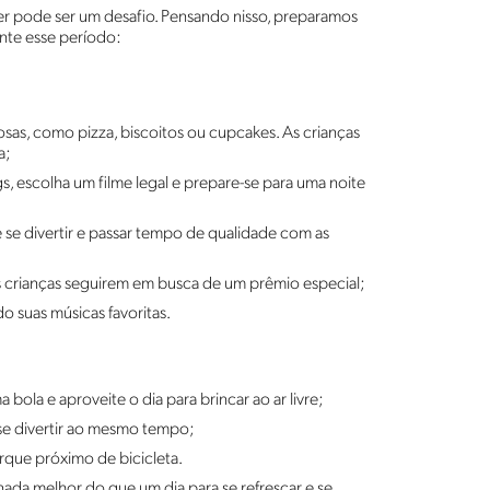
er pode ser um desafio. Pensando nisso, preparamos
ante esse período:
iosas, como pizza, biscoitos ou cupcakes. As crianças
a;
s, escolha um filme legal e prepare-se para uma noite
se divertir e passar tempo de qualidade com as
as crianças seguirem em busca de um prêmio especial;
do suas músicas favoritas.
bola e aproveite o dia para brincar ao ar livre;
se divertir ao mesmo tempo;
rque próximo de bicicleta.
nada melhor do que um dia para se refrescar e se