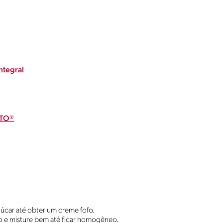
ntegral
OTO®
çúcar até obter um creme fofo.
nto e misture bem até ficar homogêneo.