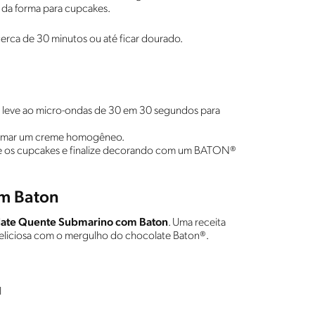
o da forma para cupcakes.
cerca de 30 minutos ou até ficar dourado.
leve ao micro-ondas de 30 em 30 segundos para
formar um creme homogêneo.
core os cupcakes e finalize decorando com um BATON®
om Baton
ate Quente Submarino com Baton
. Uma receita
 deliciosa com o mergulho do chocolate Baton®.
l