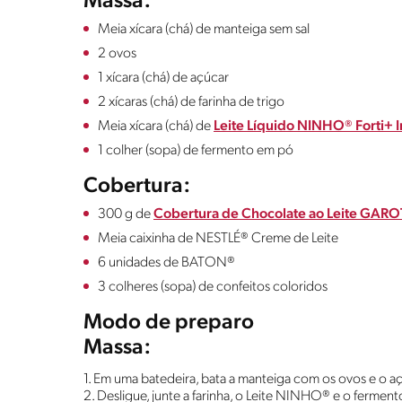
Massa:
Meia xícara (chá) de manteiga sem sal
2 ovos
1 xícara (chá) de açúcar
2 xícaras (chá) de farinha de trigo
Meia xícara (chá) de
Leite Líquido NINHO® Forti+ I
1 colher (sopa) de fermento em pó
Cobertura:
300 g de
Cobertura de Chocolate ao Leite GAR
Meia caixinha de NESTLÉ® Creme de Leite
6 unidades de BATON®
3 colheres (sopa) de confeitos coloridos
Modo de preparo
Massa:
1. Em uma batedeira, bata a manteiga com os ovos e o a
2. Desligue, junte a farinha, o Leite NINHO® e o ferme