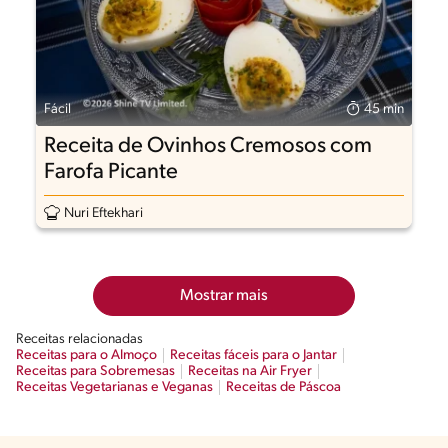
Fácil
45 min
Receita de Ovinhos Cremosos com
Farofa Picante
Nuri Eftekhari
Mostrar mais
Receitas relacionadas
Receitas para o Almoço
Receitas fáceis para o Jantar
Receitas para Sobremesas
Receitas na Air Fryer
Receitas Vegetarianas e Veganas
Receitas de Páscoa