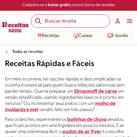
Cadastre-se e
baixe grátis
nossos livros de receitas
Receitas
Cursos
E-books
Todas as receitas
Receitas Rápidas e Fáceis
Em meio à correria, ter opções rápidas e descomplicadas na
cozinha é essencial para quem busca refeições saborosas sem
perder tempo. Que tal preparar um
Strogonoff de carne
em
versão simplificada, usando ingredientes básicos e pronto em
minutos? Ou incrementar seus pratos com um
molho de
mostarda e mel
versátil, feito em três passos?
Para os lanches, experimente os
bolinhos de chuva
aerados,
que ficam prontos em uma frigideira em poucos minutos. E se
quiser uma sobremesa fácil, o
pudim de air fryer
é a escolha