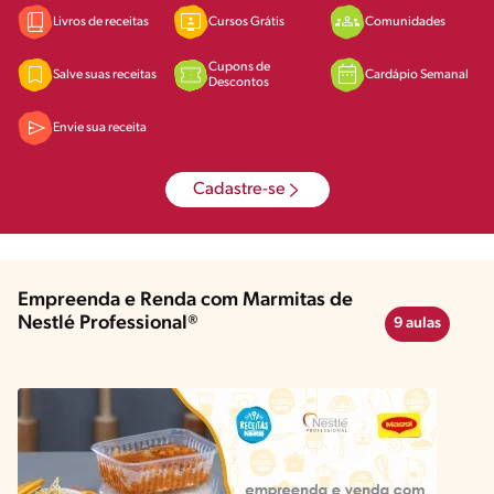
Livros de receitas
Cursos Grátis
Comunidades
Cupons de
Salve suas receitas
Cardápio Semanal
Descontos
Envie sua receita
Cadastre-se
Empreenda e Renda com Marmitas de
Nestlé Professional®
9 aulas