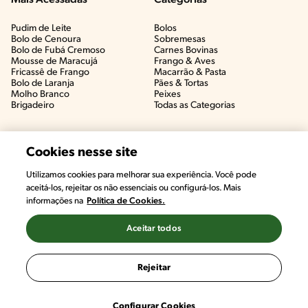
Mais Acessadas
Categorias
Pudim de Leite
Bolos
Bolo de Cenoura
Sobremesas
Bolo de Fubá Cremoso
Carnes Bovinas​
Mousse de Maracujá
Frango & Aves​
Fricassê de Frango
Macarrão & Pasta​
Bolo de Laranja
Pães & Tortas​
Molho Branco
Peixes
Brigadeiro
Todas as Categorias
Cookies nesse site
Utilizamos cookies para melhorar sua experiência. Você pode
aceitá-los, rejeitar os não essenciais ou configurá-los. Mais
informações na
Política de Cookies.
Aceitar todos
©2022, Nestlé. Marcas registradas por Societé des Produits Nestlé,
S.A. Vevey (Suiza)
Rejeitar
Termos e Condições
Política de Privacidade
Configurações de Cookies
Configurar Cookies