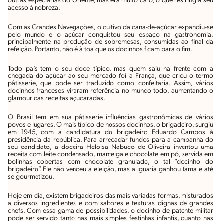
outras especiarias do Oriente, mas era muito caro, o que restringia seu
acesso à nobreza.
Com as Grandes Navegações, o cultivo da cana-de-açúcar expandiu-se
pelo mundo e o açúcar conquistou seu espaço na gastronomia,
principalmente na produção de sobremesas, consumidas ao final da
refeição. Portanto, não é à toa que os docinhos ficam para o fim.
Todo país tem o seu doce típico, mas quem saiu na frente com a
chegada do açúcar ao seu mercado foi a França, que criou o termo
pâtisserie
, que pode ser traduzido como confeitaria. Assim, vários
docinhos franceses viraram referência no mundo todo, aumentando o
glamour das receitas açucaradas.
O Brasil tem em sua
pâtisserie
influências gastronômicas de vários
povos e lugares. O mais típico de nossos docinhos, o brigadeiro, surgiu
em 1945, com a candidatura do brigadeiro Eduardo Campos à
presidência da república. Para arrecadar fundos para a campanha do
seu candidato, a doceira Heloisa Nabuco de Oliveira inventou uma
receita com leite condensado, manteiga e chocolate em pó, servida em
bolinhas cobertas com chocolate granulado, o tal “docinho do
brigadeiro”. Ele não venceu a eleição, mas a iguaria ganhou fama e até
se gourmetizou.
Hoje em dia, existem brigadeiros das mais variadas formas, misturados
a diversos ingredientes e com sabores e texturas dignas de grandes
chefs. Com essa gama de possibilidades, o docinho de patente militar
pode ser servido tanto nas mais simples festinhas infantis, quanto nas