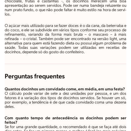
chocolate, frutas e castanhas -, os docinhos merecem uma boa
apresentação ao serem servidos. Pode ser numa bandeja reluzente ou
num prato fundo, o que não pode faltar é muito estilo na hora de servi-
los.
O açúcar mais utilizado para se fazer doces é o da cana, da beterraba e
do coco, e ele se subdivide em vários tipos conforme seu processo de
refinamento, variando da forma mais bruta – o mascavo – à mais
refinada – o cristal. Também pode ser encontrado na versão light, uma
alternativa para quem está fazendo dieta ou possui algum problema de
saúde. Todas suas variações podem ser utilizadas em receitas de
docinhos, depende só do gosto do confeiteiro.
Perguntas frequentes
Quantos docinhos um convidado come, em média, em uma festa?
O cálculo pode variar de sete a dez unidades por pessoa, e um dos
fatores é a variação dos tipos de docinhos servidos. Se houver um só,
por exemplo, a tendência é de que cada convidado coma uma dezena
deles.
Com quanto tempo de antecedência os docinhos podem ser
feitos?
Se for uma grande quantidade, o recomendado é que se faça até dois