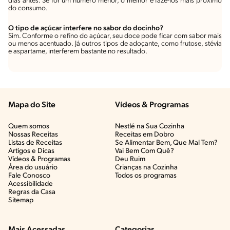
dias antes. Se for um número menor, o melhor é fazê-los mais próximo
do consumo.
O tipo de açúcar interfere no sabor do docinho?
Sim. Conforme o refino do açúcar, seu doce pode ficar com sabor mais
ou menos acentuado. Já outros tipos de adoçante, como frutose, stévia
e aspartame, interferem bastante no resultado.
Mapa do Site
Vídeos & Programas​
Quem somos
Nestlé na Sua Cozinha
Nossas Receitas
Receitas em Dobro
Listas de Receitas​
Se Alimentar Bem, Que Mal Tem?​
Artigos e Dicas​
Vai Bem Com Quê?​
Vídeos & Programas​
Deu Ruim​
Área do usuário
Crianças na Cozinha​
Fale Conosco
Todos os programas
Acessibilidade
Regras da Casa
Sitemap