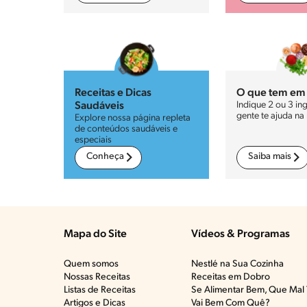
Receitas e Dicas
O que tem em
Indique 2 ou 3 in
Saudáveis
gente te ajuda na 
Explore nossa página repleta
de conteúdos saudáveis e
especiais
Conheça
Saiba mais
Mapa do Site
Vídeos & Programas​
Quem somos
Nestlé na Sua Cozinha
Nossas Receitas
Receitas em Dobro
Listas de Receitas​
Se Alimentar Bem, Que Mal 
Artigos e Dicas​
Vai Bem Com Quê?​