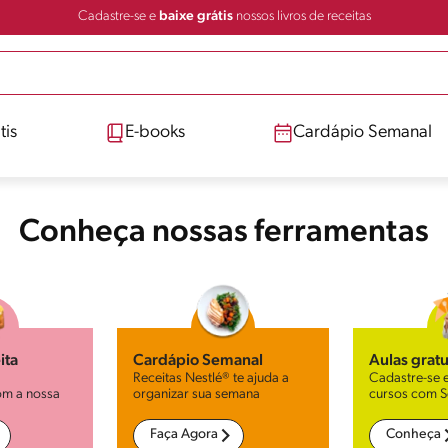
Cadastre-se e
baixe grátis
nossos livros de receitas
tis
E-books
Cardápio Semanal
Conheça nossas ferramentas
ita
Cardápio Semanal
Aulas gratu
Receitas Nestlé® te ajuda a
Cadastre-se e
om a nossa
organizar sua semana
cursos com 
Faça Agora
Conheça