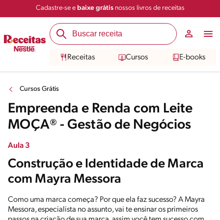
Cadastre-se e
baixe grátis
nossos livros de receitas
Receitas
Cursos
E-books
Cursos Grátis
Empreenda e Renda com Leite
MOÇA® - Gestão de Negócios
Aula 3
Construção e Identidade de Marca
com Mayra Messora
Como uma marca começa? Por que ela faz sucesso? A Mayra
Messora, especialista no assunto, vai te ensinar os primeiros
passos na criação de sua marca, assim você tem sucesso com