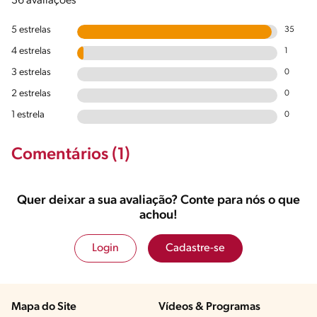
36 avaliações
5 estrelas
35
4 estrelas
1
3 estrelas
0
2 estrelas
0
1 estrela
0
Comentários (1)
Quer deixar a sua avaliação? Conte para nós o que
achou!
Login
Cadastre-se
Mapa do Site
Vídeos & Programas​