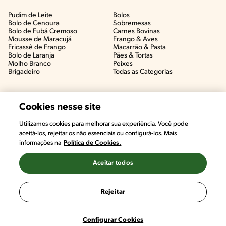
Pudim de Leite
Bolos
Bolo de Cenoura
Sobremesas
Bolo de Fubá Cremoso
Carnes Bovinas​
Mousse de Maracujá
Frango & Aves​
Fricassê de Frango
Macarrão & Pasta​
Bolo de Laranja
Pães & Tortas​
Molho Branco
Peixes
Brigadeiro
Todas as Categorias
Cookies nesse site
Utilizamos cookies para melhorar sua experiência. Você pode
aceitá-los, rejeitar os não essenciais ou configurá-los. Mais
informações na
Política de Cookies.
Aceitar todos
©2022, Nestlé. Marcas registradas por Societé des Produits Nestlé,
S.A. Vevey (Suiza)
Rejeitar
Termos e Condições
Política de Privacidade
Configurações de Cookies
Configurar Cookies