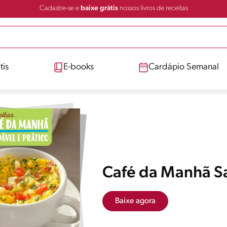
Cadastre-se e
baixe grátis
nossos livros de receitas
tis
E-books
Cardápio Semanal
Café da Manhã S
Baixe agora