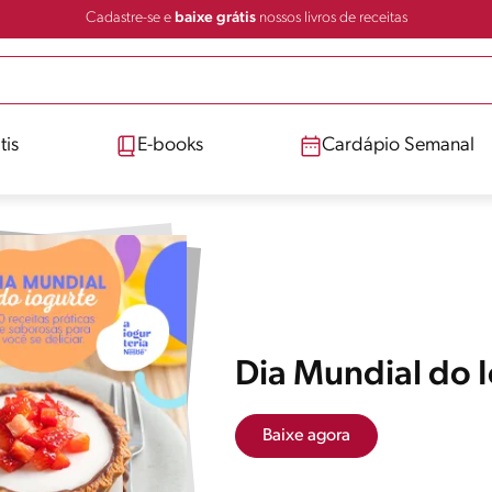
Cadastre-se e
baixe grátis
nossos livros de receitas
tis
E-books
Cardápio Semanal
Dia Mundial do 
Baixe agora