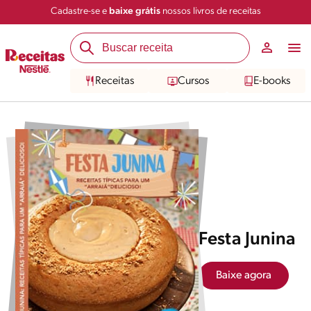
Cadastre-se e
baixe grátis
nossos livros de receitas
Receitas
Cursos
E-books
Festa Junina
Baixe agora