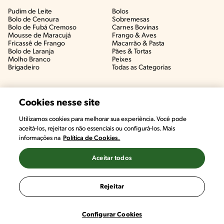
Pudim de Leite
Bolos
Bolo de Cenoura
Sobremesas
Bolo de Fubá Cremoso
Carnes Bovinas​
Mousse de Maracujá
Frango & Aves​
Fricassê de Frango
Macarrão & Pasta​
Bolo de Laranja
Pães & Tortas​
Molho Branco
Peixes
Brigadeiro
Todas as Categorias
Cookies nesse site
Utilizamos cookies para melhorar sua experiência. Você pode
aceitá-los, rejeitar os não essenciais ou configurá-los. Mais
informações na
Política de Cookies.
Aceitar todos
©2022, Nestlé. Marcas registradas por Societé des Produits Nestlé,
S.A. Vevey (Suiza)
Rejeitar
Termos e Condições
Política de Privacidade
Configurações de Cookies
Configurar Cookies