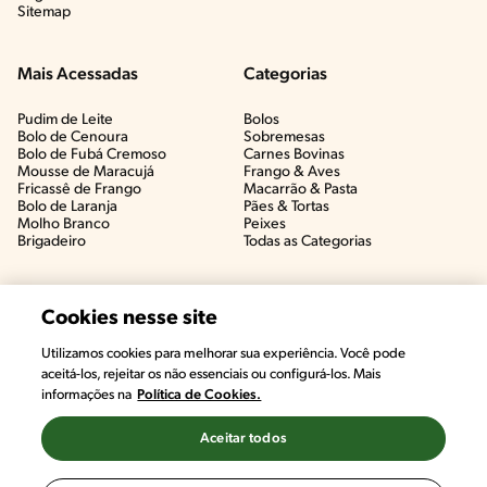
Sitemap
Mais Acessadas
Categorias
Pudim de Leite
Bolos
Bolo de Cenoura
Sobremesas
Bolo de Fubá Cremoso
Carnes Bovinas​
Mousse de Maracujá
Frango & Aves​
Fricassê de Frango
Macarrão & Pasta​
Bolo de Laranja
Pães & Tortas​
Molho Branco
Peixes
Brigadeiro
Todas as Categorias
Cookies nesse site
Utilizamos cookies para melhorar sua experiência. Você pode
aceitá-los, rejeitar os não essenciais ou configurá-los. Mais
informações na
Política de Cookies.
Aceitar todos
©2022, Nestlé. Marcas registradas por Societé des Produits Nestlé,
S.A. Vevey (Suiza)