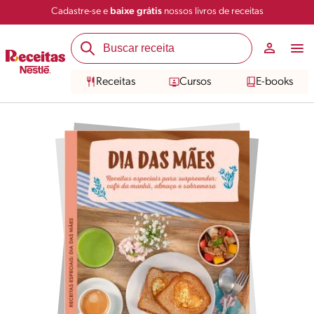
Cadastre-se e
baixe grátis
nossos livros de receitas
Receitas
Cursos
E-books