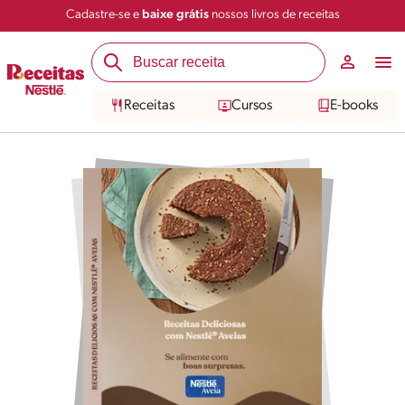
Cadastre-se e
baixe grátis
nossos livros de receitas
Receitas
Cursos
E-books