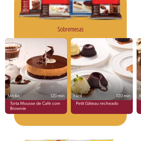
Sobremesas
Médio
120 min
Fácil
120 min
Torta Mousse de Café com
Petit Gâteau recheado
Brownie