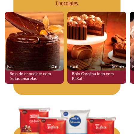
Chocolates
Fácil
60 min
Fácil
50 min
F
Bolo de chocolate com
Bolo Carolina feito com
®
frutas amarelas
KitKat