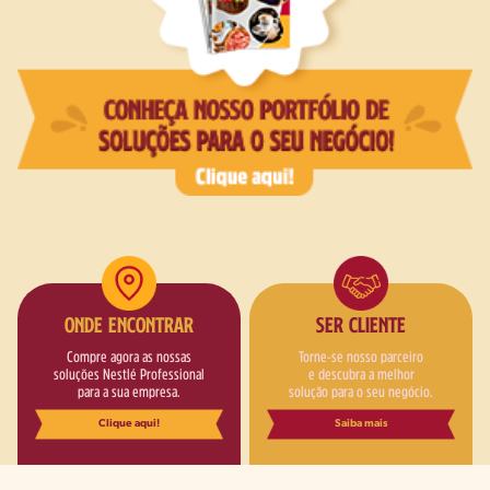
ONDE ENCONTRAR
SER CLIENTE
Compre agora as nossas
Torne-se nosso parceiro
soluções Nestlé Professional
e descubra a melhor
para a sua empresa.
solução para o seu negócio.
Clique aqui!
Saiba mais