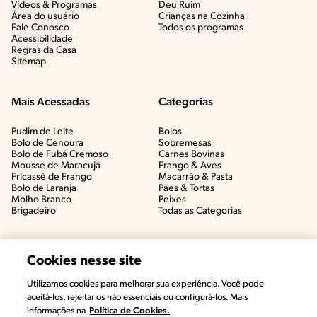
Vídeos & Programas​
Deu Ruim​
Área do usuário
Crianças na Cozinha​
Fale Conosco
Todos os programas
Acessibilidade
Regras da Casa
Sitemap
Mais Acessadas
Categorias
Pudim de Leite
Bolos
Bolo de Cenoura
Sobremesas
Bolo de Fubá Cremoso
Carnes Bovinas​
Mousse de Maracujá
Frango & Aves​
Fricassê de Frango
Macarrão & Pasta​
Bolo de Laranja
Pães & Tortas​
Molho Branco
Peixes
Brigadeiro
Todas as Categorias
Cookies nesse site
Utilizamos cookies para melhorar sua experiência. Você pode
aceitá-los, rejeitar os não essenciais ou configurá-los. Mais
informações na
Política de Cookies.