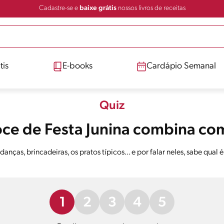
Cadastre-se e
baixe grátis
nossos livros de receitas
tis
E-books
Cardápio Semanal
Quiz
ce de Festa Junina combina co
ças, brincadeiras, os pratos típicos... e por falar neles, sabe qual 
1
2
3
4
5