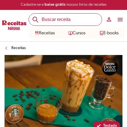
Cadastre-se e
baixe grátis
nossos livros de receitas
Compartilhar
Salvar
Receitas
Cursos
E-books
Receitas
Testada