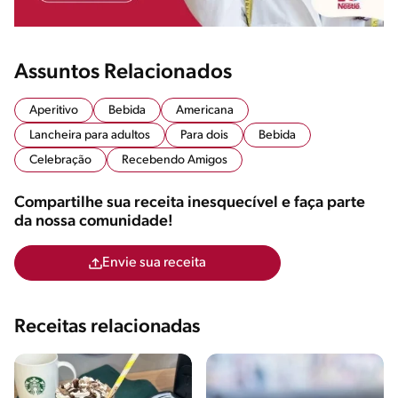
Assuntos Relacionados
Aperitivo
Bebida
Americana
Lancheira para adultos
Para dois
Bebida
Celebração
Recebendo Amigos
Compartilhe sua receita inesquecível e faça parte
da nossa comunidade!
Envie sua receita
Receitas relacionadas