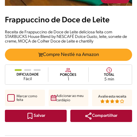
Frappuccino de Doce de Leite
Receita de Frappuccino de Doce de Leite deliciosa feita com
STARBUCKS House Blend by NESCAFÉ Dolce Gusto, leite, sorvete de
creme, MOÇA de Colher Doce de Leite e chantilly
Compre Nestlé na Amazon
DIFICULDADE
PORÇÕES
TOTAL
Fácil
1
5 min
Adicionar ao meu
Marcar como
Avalie esta receita
feita
cardápio
Compartilhar
Salvar