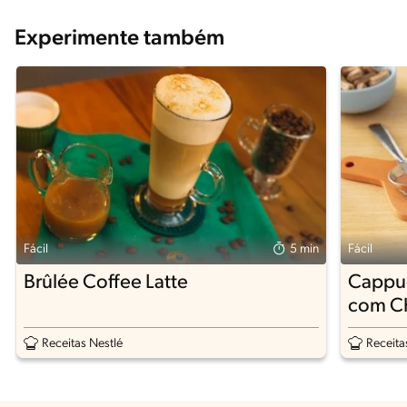
Experimente também
Fácil
5 min
Fácil
Brûlée Coffee Latte
Cappuc
com C
Receitas Nestlé
Receita