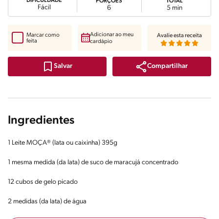
DIFICULDADE
PORÇÕES
TOTAL
Fácil
6
5 min
Adicionar ao meu
Marcar como
Avalie esta receita
feita
cardápio
Compartilhar
Salvar
Ingredientes
1 Leite MOÇA® (lata ou caixinha) 395g
1 mesma medida (da lata) de suco de maracujá concentrado
12 cubos de gelo picado
2 medidas (da lata) de água