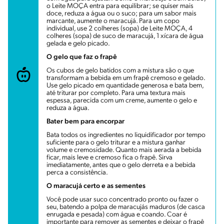
o Leite MOÇA entra para equilibrar; se quiser mais
doce, reduza a água ou o suco; para um sabor mais
marcante, aumente o maracujá. Para um copo
individual, use 2 colheres (sopa) de Leite MOÇA, 4
colheres (sopa) de suco de maracujá, 1 xícara de água
gelada e gelo picado.
O gelo que faz o frapê
Os cubos de gelo batidos com a mistura são o que
transformam a bebida em um frapê cremoso e gelado.
Use gelo picado em quantidade generosa e bata bem,
até triturar por completo. Para uma textura mais
espessa, parecida com um creme, aumente o gelo e
reduza a água.
Bater bem para encorpar
Bata todos os ingredientes no liquidificador por tempo
suficiente para o gelo triturar e a mistura ganhar
volume e cremosidade. Quanto mais aerada a bebida
ficar, mais leve e cremoso fica o frapê. Sirva
imediatamente, antes que o gelo derreta e a bebida
perca a consistência.
O maracujá certo e as sementes
Você pode usar suco concentrado pronto ou fazer o
seu, batendo a polpa de maracujás maduros (de casca
enrugada e pesada) com água e coando. Coar é
importante para remover as sementes e deixar o frapê