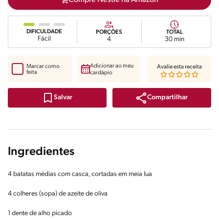
DIFICULDADE
PORÇÕES
TOTAL
Fácil
4
30 min
Adicionar ao meu
Marcar como
Avalie esta receita
feita
cardápio
Compartilhar
Salvar
Ingredientes
4 batatas médias com casca, cortadas em meia lua
4 colheres (sopa) de azeite de oliva
1 dente de alho picado