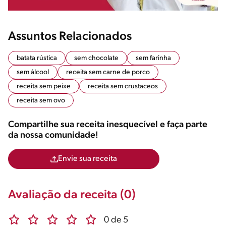
Assuntos Relacionados
batata rústica
sem chocolate
sem farinha
sem álcool
receita sem carne de porco
receita sem peixe
receita sem crustaceos
receita sem ovo
Compartilhe sua receita inesquecível e faça parte
da nossa comunidade!
Envie sua receita
Avaliação da receita (0)
0 de 5