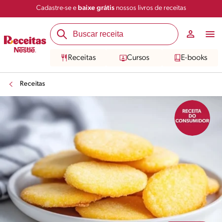
Cadastre-se e
baixe grátis
nossos livros de receitas
Compartilhar
Salvar
Receitas
Cursos
E-books
Receitas