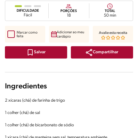
DIFICULDADE
PORÇÕES
TOTAL
Fácil
18
50 min
Adicionar ao meu
Marcar como
Avalie esta receita
feita
cardápio
Compartilhar
Salvar
Ingredientes
2 xícaras (chá) de farinha de trigo
1 colher (chá) de sal
1 colher (chá) de bicarbonato de sódio
1 xícara (chá) de manteiga sem sal, temperatura ambiente