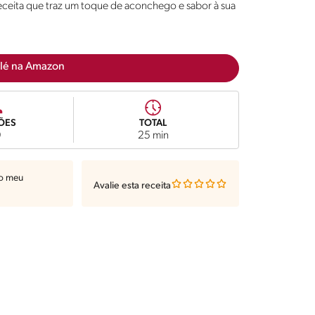
receita que traz um toque de aconchego e sabor à sua
lé na Amazon
ÕES
TOTAL
0
25 min
ao meu
Avalie esta receita