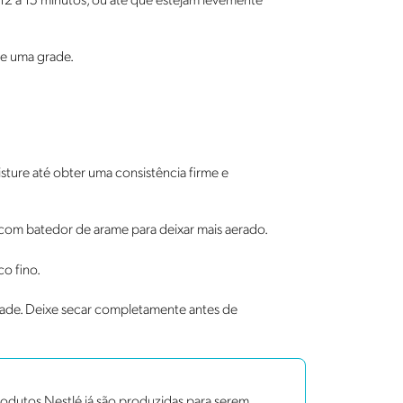
12 a 15 minutos, ou até que estejam levemente
re uma grade.
sture até obter uma consistência firme e
u com batedor de arame para deixar mais aerado.
o fino.
vidade. Deixe secar completamente antes de
dutos Nestlé já são produzidas para serem