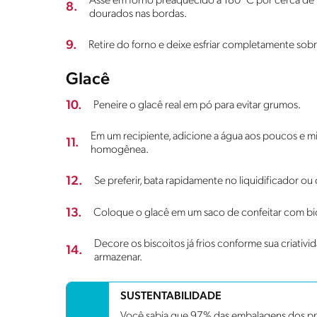
Asse em forno preaquecido a 180 °C por cerca de 
8.
dourados nas bordas.
9.
Retire do forno e deixe esfriar completamente sob
Glacê
10.
Peneire o glacê real em pó para evitar grumos.
Em um recipiente, adicione a água aos poucos e mi
11.
homogênea.
12.
Se preferir, bata rapidamente no liquidificador o
13.
Coloque o glacê em um saco de confeitar com bic
Decore os biscoitos já frios conforme sua criati
14.
armazenar.
SUSTENTABILIDADE
Você sabia que 97% das embalagens dos pro