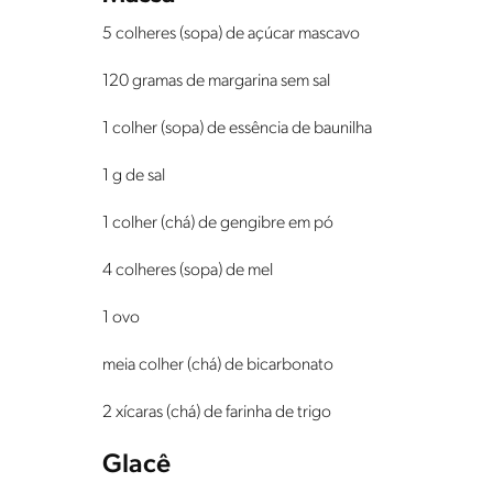
5 colheres (sopa) de açúcar mascavo
120 gramas de margarina sem sal
1 colher (sopa) de essência de baunilha
1 g de sal
1 colher (chá) de gengibre em pó
4 colheres (sopa) de mel
1 ovo
meia colher (chá) de bicarbonato
2 xícaras (chá) de farinha de trigo
Glacê