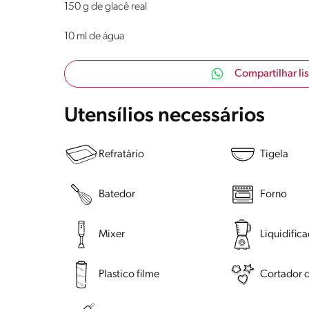
150 g de glacê real
10 ml de água
Compartilhar li
Utensílios necessários
Refratário
Tigela
Batedor
Forno
Mixer
Liquidific
Plastico filme
Cortador d