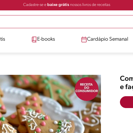
Cadastre-se e
baixe grátis
nossos livros de receitas
tis
E-books
Cardápio Semanal
Comp
e f