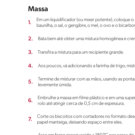
Massa
Em um liquidificador (ou mixer potente), coloque o 
1.
baunilha, o sal, o gengibre, o mel, o ovo e o bicarbo
2.
Bata bem até obter uma mistura homogênea e cre
3.
Transfira a mistura para um recipiente grande.
4.
Aos poucos, vá adicionando a farinha de trigo, mi
Termine de misturar com as mãos, usando as pontas
5.
levemente úmida.
Embrulhe a massa em filme plástico e em uma super
6.
rolo até atingir cerca de 0,5 cm de espessura.
Corte os biscoitos com cortadores no formato des
7.
papel-manteiga, deixando espaço entre eles.