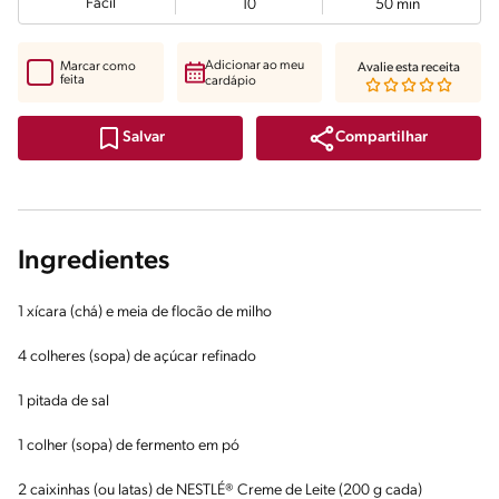
Fácil
10
50 min
Adicionar ao meu
Marcar como
Avalie esta receita
feita
cardápio
Compartilhar
Salvar
Ingredientes
1 xícara (chá) e meia de flocão de milho
4 colheres (sopa) de açúcar refinado
1 pitada de sal
1 colher (sopa) de fermento em pó
2 caixinhas (ou latas) de NESTLÉ® Creme de Leite (200 g cada)