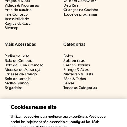
Artigos e Dicas​
Vai Bem Com Quê?​
Vídeos & Programas​
Deu Ruim​
Área do usuário
Crianças na Cozinha​
Fale Conosco
Todos os programas
Acessibilidade
Regras da Casa
Sitemap
Mais Acessadas
Categorias
Pudim de Leite
Bolos
Bolo de Cenoura
Sobremesas
Bolo de Fubá Cremoso
Carnes Bovinas​
Mousse de Maracujá
Frango & Aves​
Fricassê de Frango
Macarrão & Pasta​
Bolo de Laranja
Pães & Tortas​
Molho Branco
Peixes
Brigadeiro
Todas as Categorias
Cookies nesse site
Utilizamos cookies para melhorar sua experiência. Você pode
aceitá-los, rejeitar os não essenciais ou configurá-los. Mais