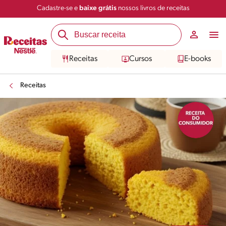
Cadastre-se e
baixe grátis
nossos livros de receitas
Compartilhar
Salvar
Receitas
Cursos
E-books
Receitas